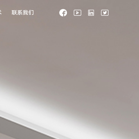
术
联
系
我
们