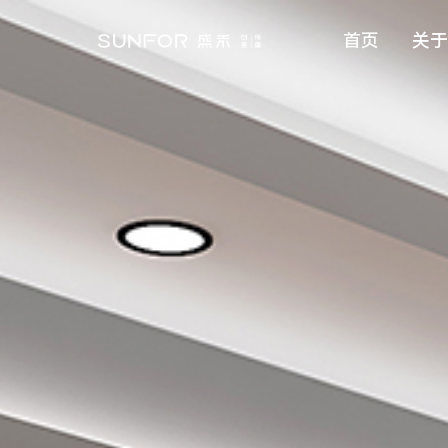
首
页
关
于