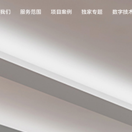
我
们
服
务
范
围
项
目
案
例
独
家
专
题
数
字
技